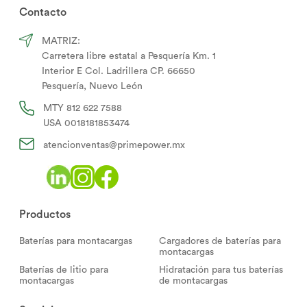
Contacto
MATRIZ:
Carretera libre estatal a Pesquería Km. 1
Interior E Col. Ladrillera CP. 66650
Pesquería, Nuevo León
MTY
812 622 7588
USA
0018181853474
atencionventas@primepower.mx
Productos
Baterías para montacargas
Cargadores de baterías para
montacargas
Baterías de litio para
Hidratación para tus baterías
montacargas
de montacargas