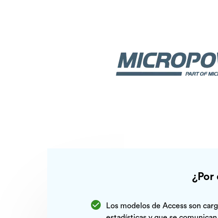
¿Por 
Los modelos de Access son car
estadísticas y que se comunican