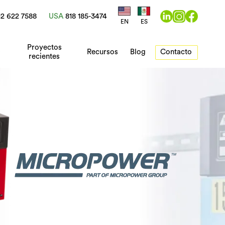
12 622 7588
USA
818 185-3474
EN
ES
Proyectos
Contacto
Recursos
Blog
recientes