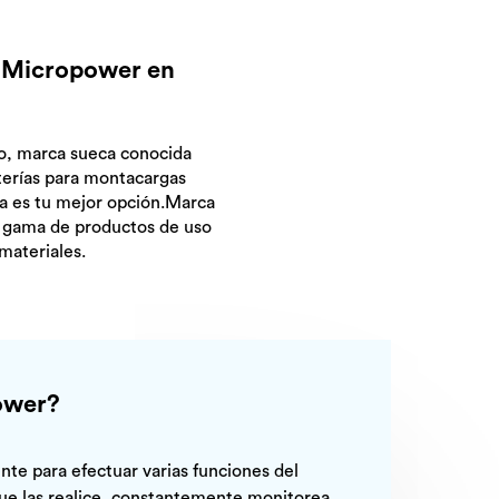
e Micropower en
, marca sueca conocida
erías para montacargas
uda es tu mejor opción.Marca
a gama de productos de uso
materiales.
power?
te para efectuar varias funciones del
ue las realice, constantemente monitorea