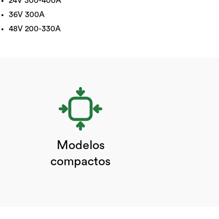
24V 300-400A
36V 300A
48V 200-330A
Modelos
compactos