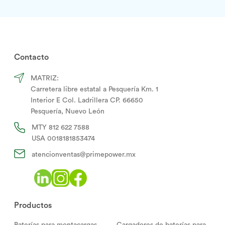
Contacto
MATRIZ:
Carretera libre estatal a Pesquería Km. 1
Interior E Col. Ladrillera CP. 66650
Pesquería, Nuevo León
MTY
812 622 7588
USA
0018181853474
atencionventas@primepower.mx
Productos
Baterías para montacargas
Cargadores de baterías para